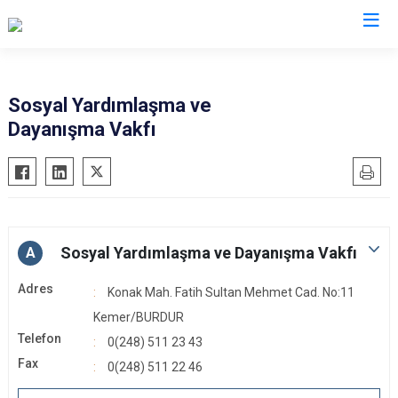
Burdur
Sosyal Yardımlaşma ve
Dayanışma Vakfı
Ağlasun
Gölhisar
Altınyayla
Karamanlı
Bucak
Kemer
Çavdır
Tefenni
Çeltikçi
Yeşilova
Sosyal Yardımlaşma ve Dayanışma Vakfı
A
Adres
Konak Mah. Fatih Sultan Mehmet Cad. No:11
Kemer/BURDUR
Telefon
0(248) 511 23 43
Fax
0(248) 511 22 46