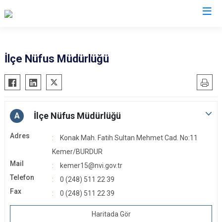
Burdur
İlçe Nüfus Müdürlüğü
Ağlasun
Gölhisar
Altınyayla
Karamanlı
Bucak
Kemer
İlçe Nüfus Müdürlüğü
A
Çavdır
Tefenni
Adres
Konak Mah. Fatih Sultan Mehmet Cad. No:11
Çeltikçi
Yeşilova
Kemer/BURDUR
Mail
kemer15@nvi.gov.tr
Telefon
0 (248) 511 22 39
Fax
0 (248) 511 22 39
Haritada Gör