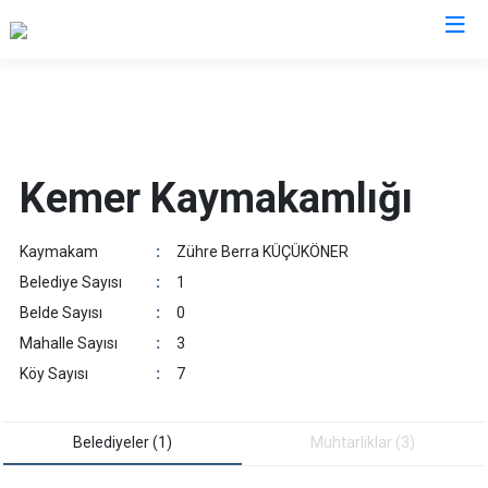
Burdur
Ağlasun
Gölhisar
Kemer Kaymakamlığı
Altınyayla
Karamanlı
Bucak
Kemer
Kaymakam
:
Zühre Berra KÜÇÜKÖNER
Çavdır
Tefenni
Belediye Sayısı
:
1
Çeltikçi
Yeşilova
Belde Sayısı
:
0
Mahalle Sayısı
:
3
Köy Sayısı
:
7
Belediyeler (1)
Muhtarliklar (3)