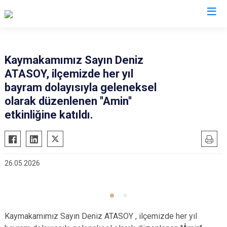
Burdur
Kaymakamımız Sayın Deniz
ATASOY, ilçemizde her yıl
Ağlasun
Gölhisar
bayram dolayısıyla geleneksel
Altınyayla
Karamanlı
olarak düzenlenen ''Amin''
Bucak
Kemer
etkinliğine katıldı.
Çavdır
Tefenni
Çeltikçi
Yeşilova
26.05.2026
Kaymakamımız Sayın Deniz ATASOY , ilçemizde her yıl