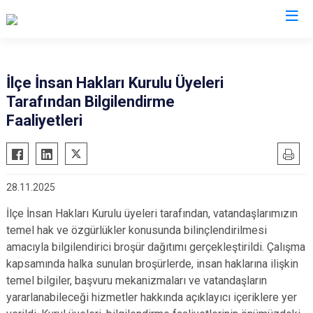
Burdur
İlçe İnsan Hakları Kurulu Üyeleri
Tarafından Bilgilendirme
Ağlasun
Gölhisar
Faaliyetleri
Altınyayla
Karamanlı
Bucak
Kemer
Çavdır
Tefenni
28.11.2025
Çeltikçi
Yeşilova
İlçe İnsan Hakları Kurulu üyeleri tarafından, vatandaşlarımızın
temel hak ve özgürlükler konusunda bilinçlendirilmesi
amacıyla bilgilendirici broşür dağıtımı gerçekleştirildi. Çalışma
kapsamında halka sunulan broşürlerde, insan haklarına ilişkin
temel bilgiler, başvuru mekanizmaları ve vatandaşların
yararlanabileceği hizmetler hakkında açıklayıcı içeriklere yer