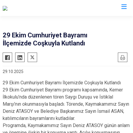
Burdur
29 Ekim Cumhuriyet Bayramı
İlçemizde Coşkuyla Kutlandı
Ağlasun
Gölhisar
Altınyayla
Karamanlı
Bucak
Kemer
29.10.2025
Çavdır
Tefenni
29 Ekim Cumhuriyet Bayramı İlçemizde Coşkuyla Kutlandı
Çeltikçi
Yeşilova
29 Ekim Cumhuriyet Bayramı programı kapsamında, Kemer
İlkokulu’nda düzenlenen tören Saygı Duruşu ve İstiklal
Marşı’nın okunmasıyla başladı. Törende, Kaymakamımız Sayın
Deniz ATASOY ve Belediye Başkanımız Sayın İsmail ASAN,
katılımcıların bayramlarını kutladılar.
Programda, Kaymakamımız Sayın Deniz ATASOY günün anlam
ve önemine ilişkin bir konuşma yaptı. Açılış konuşmasının