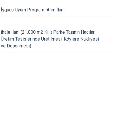
Tefenni
İşgücü Uyum Programı Alım İlanı
Yeşilova
13.07.2026
ız Sayın Z. Berra
Kaymakamımız Z.B
İhale İlanı (21.000 m2 Kilit Parke Taşının Hacılar
’in 15 Temmuz Demokrasi
İlçemizdeki Görevine
Üretim Tesislerinde Üretilmesi, Köylere Nakliyesi
lik Günü Mesajı
ve Döşenmesi)