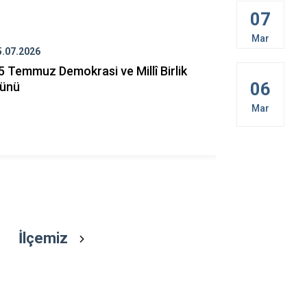
Çavdır
07
Çeltikçi
Mar
5.07.2026
15.07.2026
5 Temmuz Demokrasi ve Millî Birlik
Kaymakamım
06
ünü
KÜÇÜKÖNER
ve Millî Bir
Mar
İlçemiz