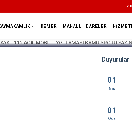
e-D
KAYMAKAMLIK
KEMER
MAHALLİ İDARELER
HİZMET
Burdur
Duyurular
01
Nis
Ağlasun
01
Altınyayla
Oca
Bucak