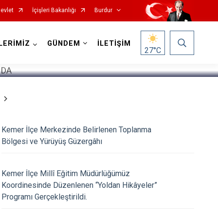
evlet
İçişleri Bakanlığı
Burdur
1
/
5
LERİMİZ
GÜNDEM
İLETİŞİM
27
°C
Kemer İlçe Merkezinde Belirlenen Toplanma
Bölgesi ve Yürüyüş Güzergâhı
Gölhisar
Kemer İlçe Millî Eğitim Müdürlüğümüz
Koordinesinde Düzenlenen “Yoldan Hikâyeler”
Karamanlı
Programı Gerçekleştirildi.
Kemer